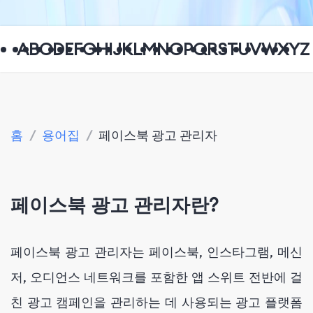
A
B
C
D
E
F
G
H
I
J
K
L
M
N
O
P
Q
R
S
T
U
V
W
X
Y
Z
홈
/
용어집
/
페이스북 광고 관리자
페이스북 광고 관리자란?
페이스북 광고 관리자는 페이스북, 인스타그램, 메신
저, 오디언스 네트워크를 포함한 앱 스위트 전반에 걸
친 광고 캠페인을 관리하는 데 사용되는 광고 플랫폼