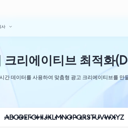
회사
 크리에이티브 최적화(D
, 실시간 데이터를 사용하여 맞춤형 광고 크리에이티브를 
A
B
C
D
E
F
G
H
I
J
K
L
M
N
O
P
Q
R
S
T
U
V
W
X
Y
Z