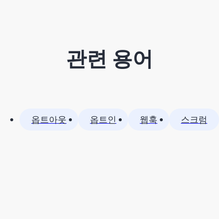
관련 용어
옵트아웃
옵트인
웹훅
스크럼