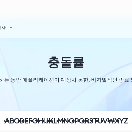
회사
충돌률
는 동안 애플리케이션이 예상치 못한, 비자발적인 종료 
A
B
C
D
E
F
G
H
I
J
K
L
M
N
O
P
Q
R
S
T
U
V
W
X
Y
Z