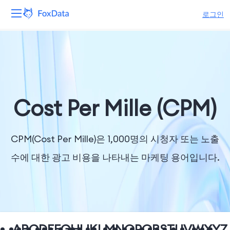
로그인
플랫폼
제품
솔루션
Cost Per Mille (CPM)
자원
CPM(Cost Per Mille)은 1,000명의 시청자 또는 노출
가격
수에 대한 광고 비용을 나타내는 마케팅 용어입니다.
회사
A
B
C
D
E
F
G
H
I
J
K
L
M
N
O
P
Q
R
S
T
U
V
W
X
Y
Z