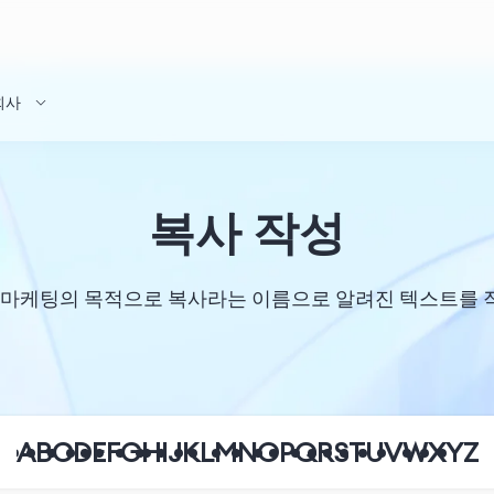
회사
복사 작성
나 마케팅의 목적으로 복사라는 이름으로 알려진 텍스트를 
A
B
C
D
E
F
G
H
I
J
K
L
M
N
O
P
Q
R
S
T
U
V
W
X
Y
Z