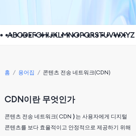
A
B
C
D
E
F
G
H
I
J
K
L
M
N
O
P
Q
R
S
T
U
V
W
X
Y
Z
홈
/
용어집
/
콘텐츠 전송 네트워크(CDN)
CDN이란 무엇인가
콘텐츠 전송 네트워크(
CDN
)
는 사용자에게 디지털
콘텐츠를 보다 효율적이고 안정적으로 제공하기 위해