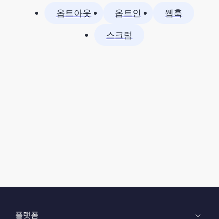
옵트아웃
옵트인
웹훅
스크럼
플랫폼