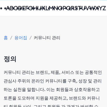
A
B
C
D
E
F
G
H
I
J
K
L
M
N
O
P
Q
R
S
T
U
V
W
X
Y
Z
홈
/
용어집
/
커뮤니티 관리
정의
커뮤니티 관리는 브랜드, 제품, 서비스 또는 공통적인
관심사 주위의 온라인 커뮤니티를 구축, 성장 및 관리
하는 실천을 말합니다. 이는 회원들과 상호작용하고
토론을 도모하며 지원을 제공하고, 브랜드와 커뮤니
티 회원들 사이, 그리고 회원들 간 관계가 번성할 수