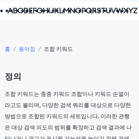
A
B
C
D
E
F
G
H
I
J
K
L
M
N
O
P
Q
R
S
T
U
V
W
X
Y
Z
홈
/
용어집
/
조합 키워드
정의
조합 키워드는 종종 키워드 조합이나 키워드 순열이
라고도 불리며, 다양한 검색 쿼리를 대상으로 다양한
방법으로 조합된 키워드의 세트입니다. 이러한 관행
은 대상 검색 의도의 범위를 확장하고 검색 결과에 나
타나거나 광고가 표시될 가능성을 높이기 위해 검색