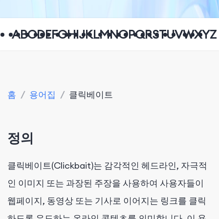
A
B
C
D
E
F
G
H
I
J
K
L
M
N
O
P
Q
R
S
T
U
V
W
X
Y
Z
홈
/
용어집
/
클릭베이트
정의
클릭베이트(Clickbait)는 감각적인 헤드라인, 자극적
인 이미지 또는 과장된 주장을 사용하여 사용자들이
웹페이지, 동영상 또는 기사로 이어지는 링크를 클릭
하도록 유도하는 온라인 콘텐츠를 의미합니다. 이 용