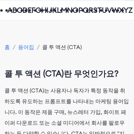
A
B
C
D
E
F
G
H
I
J
K
L
M
N
O
P
Q
R
S
T
U
V
W
X
Y
Z
홈
/
용어집
/
콜 투 액션 (CTA)
콜 투 액션 (CTA)란 무엇인가요?
콜 투 액션 (CTA)는 사용자나 독자가 특정 동작을 취
하도록 유도하는 프롬프트를 나타내는 마케팅 용어입
니다. 이 동작은 제품 구매, 뉴스레터 가입, 화이트 페
이퍼 다운로드 또는 소셜 미디어에서 회사를 팔로우
하는 등 다양할 수 있습니다. CTA는 일반적으로 "지