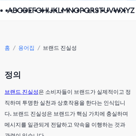
A
B
C
D
E
F
G
H
I
J
K
L
M
N
O
P
Q
R
S
T
U
V
W
X
Y
Z
홈
/
용어집
/
브랜드 진실성
정의
브랜드 진실성
은 소비자들이 브랜드가 실제적이고 정
직하며 투명한 실천과 상호작용을 한다는 인식입니
다. 브랜드 진실성은 브랜드가 핵심 가치에 충실하며
메시지를 일관되게 전달하고 약속을 이행하는 것과
관련이 있습니다.