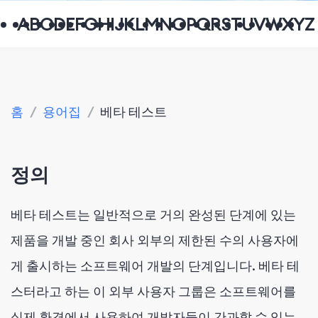
A
B
C
D
E
F
G
H
I
J
K
L
M
N
O
P
Q
R
S
T
U
V
W
X
Y
Z
홈
/
용어집
/
베타 테스트
정의
베타 테스트는 일반적으로 거의 완성된 단계에 있는
제품을 개발 중인 회사 외부의 제한된 수의 사용자에
게 출시하는 소프트웨어 개발의 단계입니다. 베타 테
스터라고 하는 이 외부 사용자 그룹은 소프트웨어를
실제 환경에서 사용하여 개발자들이 간과할 수 있는