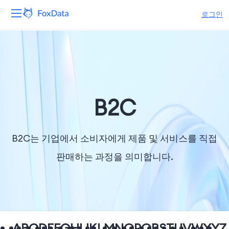
로그인
플랫폼
제품
솔루션
B2C
자원
B2C는 기업에서 소비자에게 제품 및 서비스를 직접
가격
판매하는 과정을 의미합니다.
회사
A
B
C
D
E
F
G
H
I
J
K
L
M
N
O
P
Q
R
S
T
U
V
W
X
Y
Z