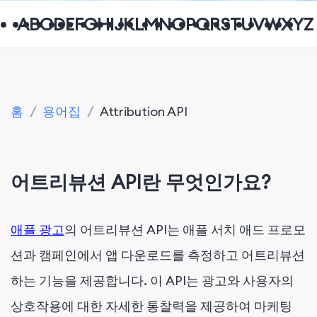
A
B
C
D
E
F
G
H
I
J
K
L
M
N
O
P
Q
R
S
T
U
V
W
X
Y
Z
홈
/
용어집
/
Attribution API
어트리뷰션 API란 무엇인가요?
애플 광고
의 어트리뷰션 API는 애플 서치 애드 프로모
션과 캠페인에서 앱 다운로드를 측정하고 어트리뷰션
하는 기능을 제공합니다. 이 API는 광고와 사용자의
상호작용에 대한 자세한 통찰력을 제공하여 마케팅