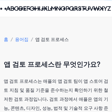
A
B
C
D
E
F
G
H
I
J
K
L
M
N
O
P
Q
R
S
T
U
V
W
X
Y
Z
홈
/
용어집
/
앱 검토 프로세스
앱 검토 프로세스란 무엇인가요?
앱 검토 프로세스는 애플의 앱 검토 팀이 앱 스토어 검
토 지침 및 품질 기준을 준수하는지 확인하기 위한 철
저한 검토 과정입니다. 검토 과정에서 애플은 앱의 기
능, 콘텐츠, 디자인, 성능, 법적 및 기술적 요구 사항 준