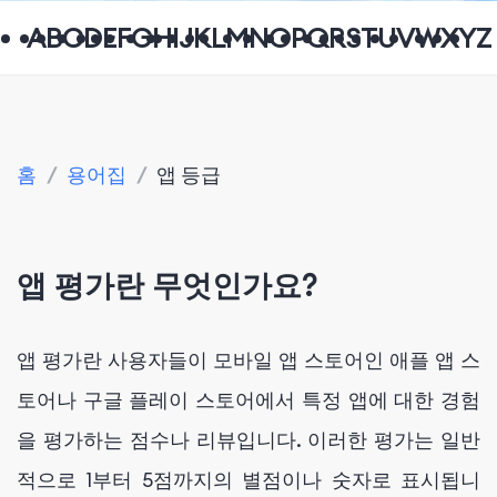
A
B
C
D
E
F
G
H
I
J
K
L
M
N
O
P
Q
R
S
T
U
V
W
X
Y
Z
홈
/
용어집
/
앱 등급
앱 평가란 무엇인가요?
앱 평가란 사용자들이 모바일 앱 스토어인 애플 앱 스
토어나 구글 플레이 스토어에서 특정 앱에 대한 경험
을 평가하는 점수나 리뷰입니다. 이러한 평가는 일반
적으로 1부터 5점까지의 별점이나 숫자로 표시됩니