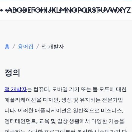
A
B
C
D
E
F
G
H
I
J
K
L
M
N
O
P
Q
R
S
T
U
V
W
X
Y
Z
홈
/
용어집
/
앱 개발자
정의
앱 개발자
는 컴퓨터, 모바일 기기 또는 둘 모두에 대한
애플리케이션을 디자인, 생성 및 유지하는 전문가입
니다. 이러한 애플리케이션은 일반적으로 비즈니스,
엔터테인먼트, 교육 및 일상 생활에서 다양한 기능을
제공하는 간단한 프로그램부터 복잡한 시스템까지 다