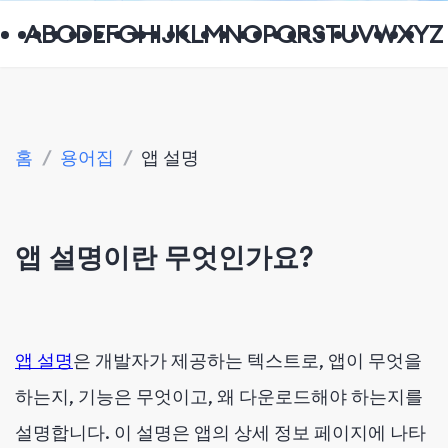
A
B
C
D
E
F
G
H
I
J
K
L
M
N
O
P
Q
R
S
T
U
V
W
X
Y
Z
홈
/
용어집
/
앱 설명
앱 설명이란 무엇인가요?
앱 설명
은 개발자가 제공하는 텍스트로, 앱이 무엇을
하는지, 기능은 무엇이고, 왜 다운로드해야 하는지를
설명합니다. 이 설명은 앱의 상세 정보 페이지에 나타