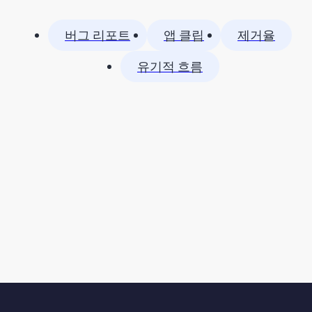
버그 리포트
앱 클립
제거율
유기적 흐름