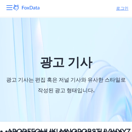
로그인
플랫폼
제품
솔루션
광고 기사
자원
광고 기사는 편집 혹은 저널 기사와 유사한 스타일로
가격
작성된 광고 형태입니다.
회사
A
B
C
D
E
F
G
H
I
J
K
L
M
N
O
P
Q
R
S
T
U
V
W
X
Y
Z