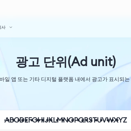
회사
광고 단위(Ad unit)
트, 모바일 앱 또는 기타 디지털 플랫폼 내에서 광고가 표시되
A
B
C
D
E
F
G
H
I
J
K
L
M
N
O
P
Q
R
S
T
U
V
W
X
Y
Z