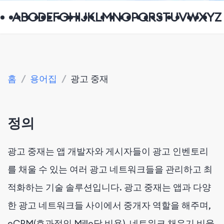
A
B
C
D
E
F
G
H
I
J
K
L
M
N
O
P
Q
R
S
T
U
V
W
X
Y
Z
홈
/
용어집
/
광고 중재
정의
광고 중재는 앱 개발자와 게시자들이 광고 인벤토리
를 채울 수 있는 여러 광고 네트워크들을 관리하고 최
적화하는 기술 솔루션입니다. 광고 중재는 앱과 다양
한 광고 네트워크들 사이에서 중개자 역할을 해주며,
eCPM(효과적인 Mille당 비용), 네트워크 채우기 비율