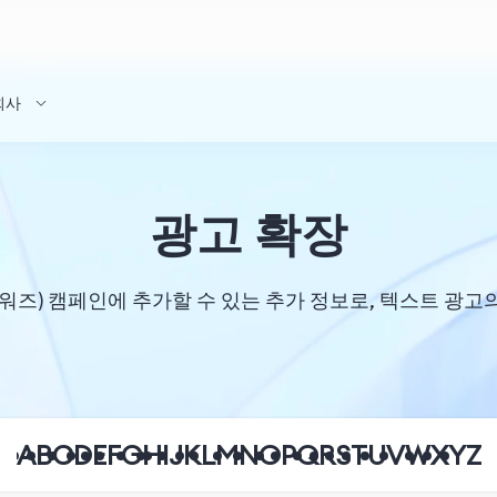
회사
광고 확장
 애드워즈) 캠페인에 추가할 수 있는 추가 정보로, 텍스트 광
A
B
C
D
E
F
G
H
I
J
K
L
M
N
O
P
Q
R
S
T
U
V
W
X
Y
Z