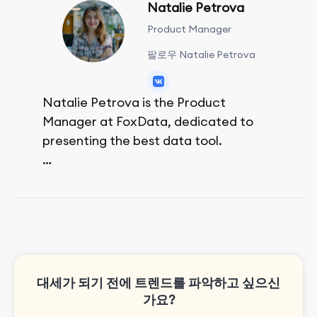
Natalie Petrova
Product Manager
팔로우 Natalie Petrova
Natalie Petrova is the Product
Manager at FoxData, dedicated to
presenting the best data tool.
She spends her free time walking,
reading, and bouldering.
대세가 되기 전에 트렌드를 파악하고 싶으신
가요?