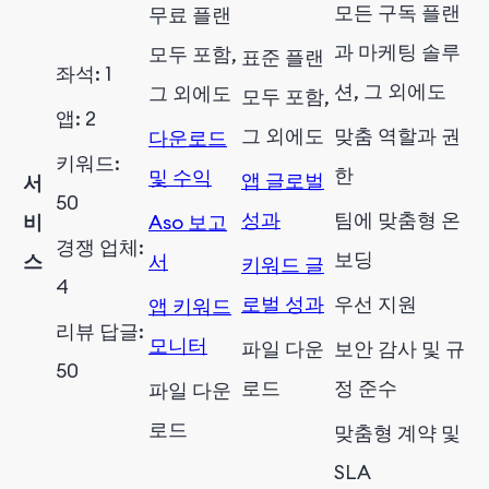
모든 구독 플랜
무료 플랜
과 마케팅 솔루
모두 포함,
표준 플랜
좌석: 1
션, 그 외에도
그 외에도
모두 포함,
앱: 2
그 외에도
맞춤 역할과 권
다운로드
키워드:
한
및 수익
앱 글로벌
서
50
성과
팀에 맞춤형 온
비
Aso 보고
경쟁 업체:
보딩
스
서
키워드 글
4
로벌 성과
우선 지원
앱 키워드
리뷰 답글:
모니터
파일 다운
보안 감사 및 규
50
로드
정 준수
파일 다운
로드
맞춤형 계약 및
SLA