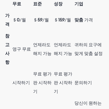
무료
표준
성장
기업
가
＄
0
/월
＄
59
/월
＄
159
/월
맞춤
가격
격
참
고
언제라도
언제라도
귀하의 요구에
영구 무료
사
해지 가능
해지 가능
맞게 맞춤 설정
항
무료 평가
무료 평가
시작하기
판 시작하
판 시작하
문의하기
기
기
당신이 원하는