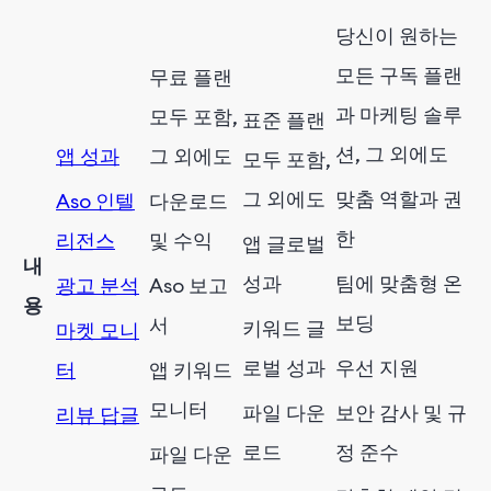
당신이 원하는
모든 구독 플랜
무료 플랜
과 마케팅 솔루
모두 포함,
표준 플랜
션, 그 외에도
앱 성과
그 외에도
모두 포함,
그 외에도
맞춤 역할과 권
Aso 인텔
다운로드
한
리전스
및 수익
앱 글로벌
내
성과
팀에 맞춤형 온
광고 분석
Aso 보고
용
보딩
서
키워드 글
마켓 모니
로벌 성과
우선 지원
터
앱 키워드
모니터
파일 다운
보안 감사 및 규
리뷰 답글
로드
정 준수
파일 다운