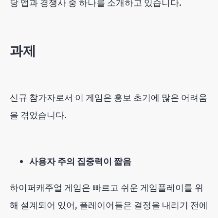
당 앱과 경쟁사 중 하나를 소개하고 있습니다.
과제
신규 참가자로서 이 게임은 홍보 초기에 많은 어려움
을 겪었습니다.
사용자 주의 집중력이 짧음
하이퍼캐주얼 게임은 빠르고 쉬운 게임플레이를 위
해 설계되어 있어, 플레이어들은 결정을 내리기 전에