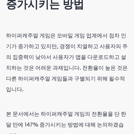
증가시키는 방법
하이퍼캐주얼 게임은 모바일 게임 업계에서 점차 인
기가 증가하고 있지만, 경쟁이 치열하고 사용자의 주
의 집중력이 낮아서 사용자가 앱을 다운로드하고 설
치하는 것은 어려운 과제입니다. 전환율이 높은 것은
다른 하이퍼캐주얼 게임들과 구별되기 위해 필수적
입니다.
본 문서에서는 하이퍼캐주얼 게임의 전환율을 단 한
달 만에 147% 증가시키는 방법에 대해 논의하겠습