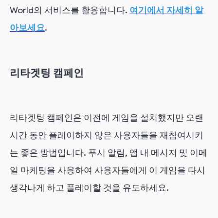
World의 서비스를 활용합니다.
여기에서 자세히 알
아보세요
.
리타겟팅 캠페인
리타겟팅 캠페인은 이전에 게임을 설치했지만 오랜
시간 동안 플레이하지 않은 사용자들을 재참여시키
는 좋은 방법입니다. 푸시 알림, 앱 내 메시지 및 이메
일 마케팅을 사용하여 사용자들에게 이 게임을 다시
생각나게 하고 플레이할 것을 유도하세요.