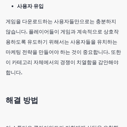
사용자 유입
게임을 다운로드하는 사용자들만으로는 충분하지
않습니다. 플레이어들이 게임과 계속적으로 상호작
용하도록 유도하기 위해서는 사용자들을 유치하는
마케팅 전략을 만들어야 하는 것이 중요합니다. 또한
이 카테고리 자체에서의 경쟁이 치열함을 감안해야
합니다.
해결 방법