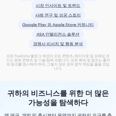
시장 인사이트 및 트렌드
사례 연구 및 성공 스토리
Google Play 와 Apple Store 커뮤니티
ASA 인텔리전스 솔루션
경쟁사 리서치 및 행동 분석
모든 FoxData 블로그 섹션의 모든 콘텐츠, 레이아웃 및 프레임 코
드는 원본 콘텐츠 및 기술 팀에 속합니다. 모든 복제 및 참조는 출처
와 링크를 명시해야 하며, 그렇지 않은 경우 법적 책임을 물을 것입
니다.
귀하의 비즈니스를 위한 더 많은
가능성을 탐색하다
앱 연구, 개발 및 출시부터 운영까지 귀하의 요구를 충