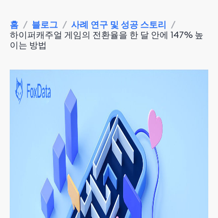
홈
/
블로그
/
사례 연구 및 성공 스토리
/
하이퍼캐주얼 게임의 전환율을 한 달 안에 147% 높
이는 방법