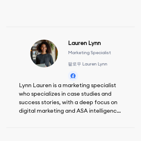
Lauren Lynn
Marketing Specialist
팔로우 Lauren Lynn
Lynn Lauren is a marketing specialist
who specializes in case studies and
success stories, with a deep focus on
digital marketing and ASA intelligence
solutions.
She loves music, dancing, and food!