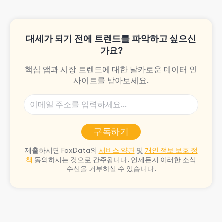
대세가 되기 전에 트렌드를 파악하고 싶으신
가요?
핵심 앱과 시장 트렌드에 대한 날카로운 데이터 인
사이트를 받아보세요.
구독하기
제출하시면 FoxData의
서비스 약관
및
개인 정보 보호 정
책
동의하시는 것으로 간주됩니다. 언제든지 이러한 소식
수신을 거부하실 수 있습니다.