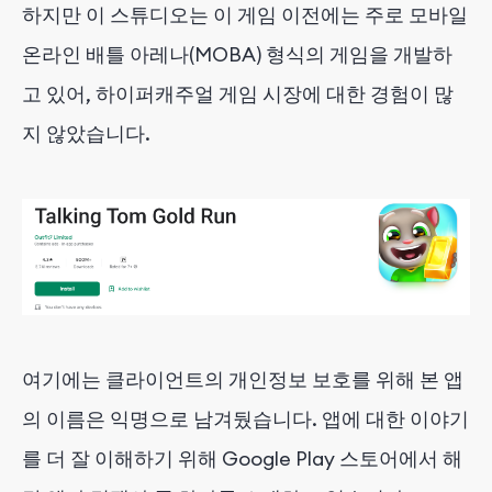
하지만 이 스튜디오는 이 게임 이전에는 주로 모바일
온라인 배틀 아레나(MOBA) 형식의 게임을 개발하
고 있어, 하이퍼캐주얼 게임 시장에 대한 경험이 많
지 않았습니다.
여기에는 클라이언트의 개인정보 보호를 위해 본 앱
의 이름은 익명으로 남겨뒀습니다. 앱에 대한 이야기
를 더 잘 이해하기 위해 Google Play 스토어에서 해