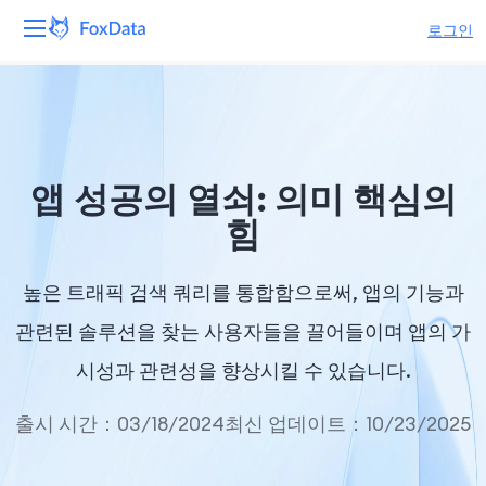
로그인
플랫폼
제품
앱 성공의 열쇠: 의미 핵심의
솔루션
힘
자원
높은 트래픽 검색 쿼리를 통합함으로써, 앱의 기능과
가격
관련된 솔루션을 찾는 사용자들을 끌어들이며 앱의 가
시성과 관련성을 향상시킬 수 있습니다.
회사
출시 시간：03/18/2024
최신 업데이트：10/23/2025