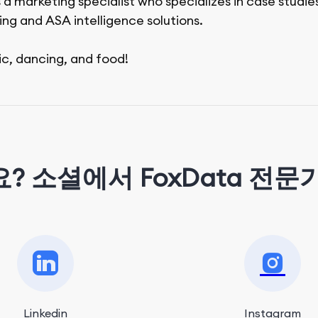
 a marketing specialist who specializes in case studie
ing and ASA intelligence solutions.
ic, dancing, and food!
? 소셜에서 FoxData 전문
Linkedin
Instagram