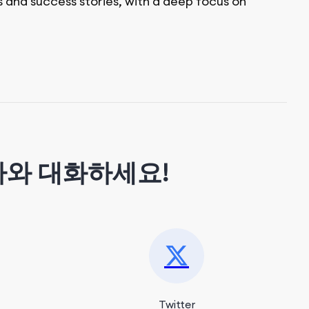
s and success stories, with a deep focus on
가와 대화하세요!
Twitter