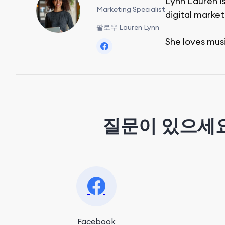
Lynn Lauren is
Marketing Specialist
digital market
팔로우 Lauren Lynn
She loves mus
질문이 있으세요
Facebook